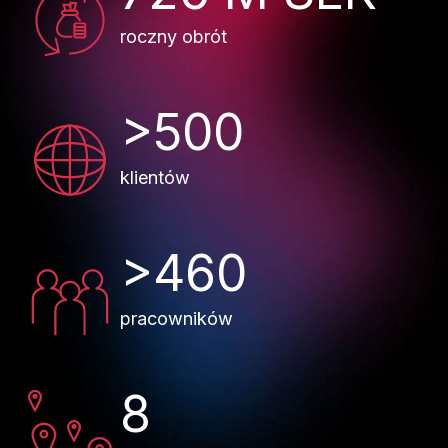
roczny obrót
>500
klientów
>460
pracowników
8