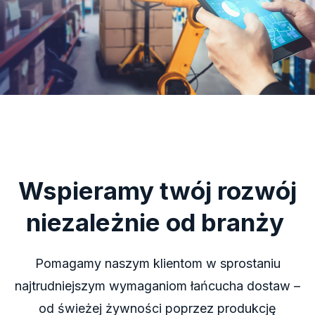
Wspieramy twój rozwój
niezależnie od branży
Pomagamy naszym klientom w sprostaniu
najtrudniejszym wymaganiom łańcucha dostaw –
o
d
świe
ż
ej żywno
ś
ci poprzez produkcj
ę