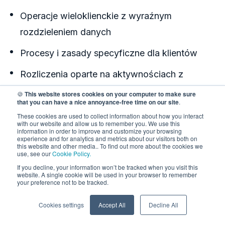
Operacje wieloklienckie z wyraźnym
rozdzieleniem danych
Procesy i zasady specyficzne dla klientów
Rozliczenia oparte na aktywnościach z
wbudowanym fakturowaniem
🍪
This website stores cookies on your computer to make sure
that you can have a nice annoyance-free time on our site
.
Widoczność w czasie rzeczywistym dla
These cookies are used to collect information about how you interact
with our website and allow us to remember you. We use this
zespołu i klientów
information in order to improve and customize your browsing
experience and for analytics and metrics about our visitors both on
this website and other media.. To find out more about the cookies we
Wsparcie dla obecnego modelu biznesowego
use, see our
Cookie Policy.
bez konieczności obejść systemowych
If you decline, your information won’t be tracked when you visit this
website. A single cookie will be used in your browser to remember
your preference not to be tracked.
Elastyczność
Cookies settings
Accept All
Decline All
Każdy operator 3PL działa inaczej. Niektórzy