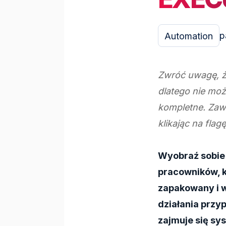
p
Automation
Zwróć uwagę, że
dlatego nie mo
kompletne. Zaw
klikając na fla
Wyobraź sobie
pracowników, k
zapakowany i 
działania przy
zajmuje się sy