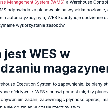
use Management System (WMS)
a Warehouse Contro
MS odpowiada za planowanie na wysokim poziomie,
tem automatyzacyjnym, WES koordynuje codzienne op
tymalne wykorzystanie zasobów.
 jest WES w
ądzaniu magazyn
ehouse Execution System to zapewnienie, że plany s
wane efektywnie. WES stanowi pomost między plano
onywaniem zadań, zapewniając płynność operacji 
ie się do zmian w czasie rzeczywistym.