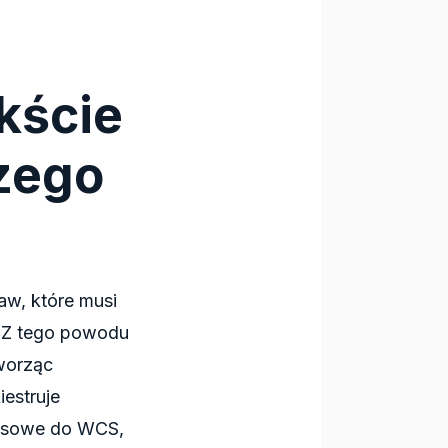
kście
zego
w, które musi
 Z tego powodu
worząc
iestruje
nesowe do WCS,