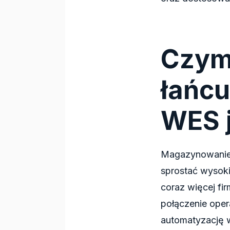
Czym
łańc
WES 
Magazynowanie 
sprostać wysok
coraz więcej fi
połączenie oper
automatyzację w