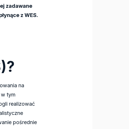
iej zadawane
 płynące z WES.
S)?
nowania na
 w tym
gli realizować
alistyczne
anie pośrednie