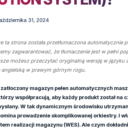
aździernika 31, 2024
 ta strona została przetłumaczona automatycznie pr
żemy zagwarantować, że tłumaczenie jest w pełni po
sze możesz przeczytać oryginalną wersję w języku a
gę angielską w prawym górnym rogu.
 zatłoczony magazyn pełen automatycznych masz
tórzy współpracują, aby każdy produkt został na c
wysłany. W tak dynamicznym środowisku utrzyman
pomina prowadzenie skomplikowanej orkiestry. I wł
stem realizacji magazynu (WES). Ale czym dokładni