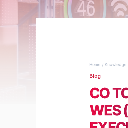
Home
Knowledge 
Blog
CO T
WES 
EXEC