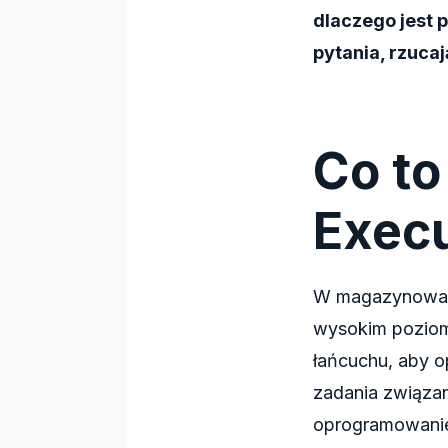
dlaczego jest 
pytania, rzucaj
Co to
Exec
W magazynowani
wysokim poziom
łańcuchu, aby 
zadania związan
oprogramowanie