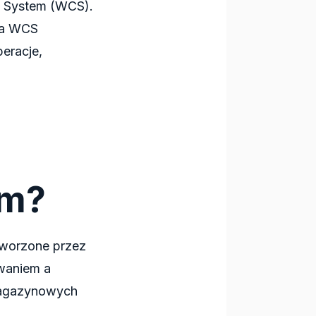
l System (WCS).
 a WCS
eracje,
em?
tworzone przez
waniem a
magazynowych