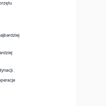
przętu
ajbardziej
ardziej
ynacji.
operacje