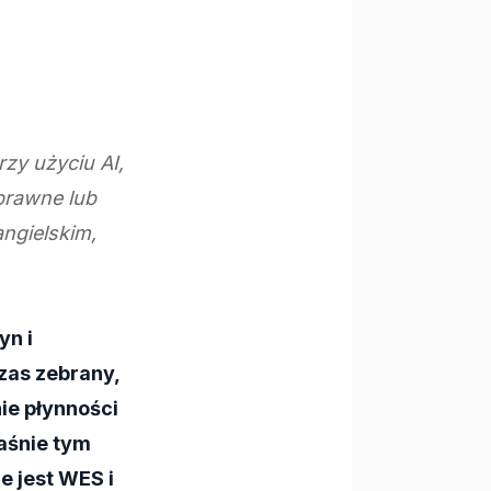
zy użyciu AI,
prawne lub
ngielskim,
yn i
zas zebrany,
ie płynności
aśnie tym
e jest WES i