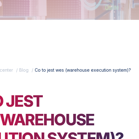
center
Blog
Co to jest wes (warehouse execution system)?
O JEST
(WAREHOUSE
UTION SYSTEM)?