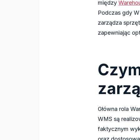
między
Wareho
Podczas gdy W
zarządza sprzę
zapewniając op
Czym
zarz
Główna rola War
WMS są realizo
faktycznym wyk
oraz dostosowan